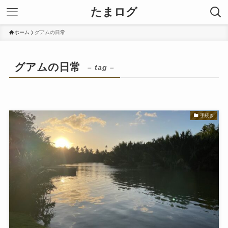
たまログ
ホーム
グアムの日常
グアムの日常
– tag –
手続き