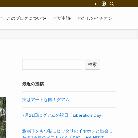
と、このブログについて
ビザ申請
わたしのイチオシ
検索
最近の投稿
実はアートな国！グアム
7月21日はグアムの祝日「Liberation Day」
激弱耳をもつ私にピッタリのイヤホンと出会っ
た!!♡今年のベストバイ「JVC HA-NP1T」