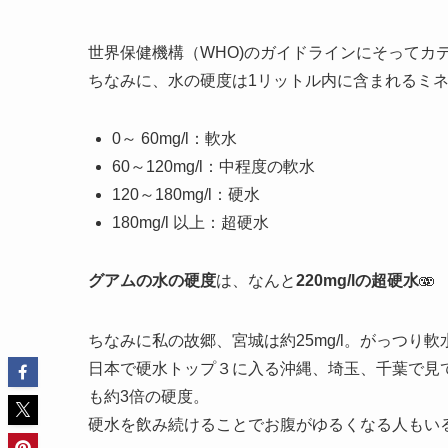
世界保健機構（WHO)のガイドラインにそってカ
ちなみに、水の硬度は1リットル内に含まれるミ
0～ 60mg/l：軟水
60～120mg/l：中程度の軟水
120～180mg/l：硬水
180mg/l 以上：超硬水
グアムの水の硬度
は、なんと
220mg/lの超硬水
🫨
ちなみに私の故郷、宮城は約25mg/l。がっつり軟水
日本で硬水トップ３に入る沖縄、埼玉、千葉で見ても
も約3倍の硬度。
硬水を飲み続けることでお腹がゆるくなる人もい