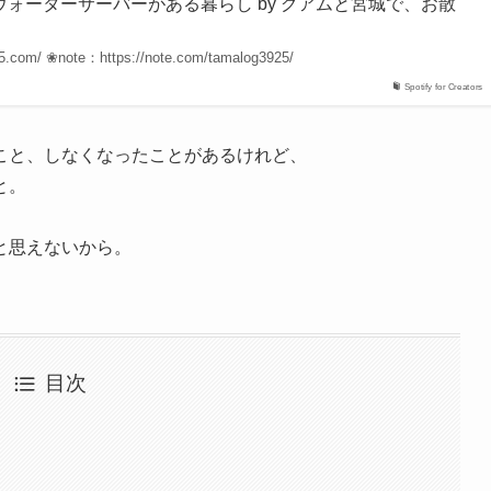
常：ウォーターサーバーがある暮らし by グアムと宮城で、お散
5.com/ ❀note：https://note.com/tamalog3925/
Spotify for Creators
こと、しなくなったことがあるけれど、
と。
と思えないから。
目次