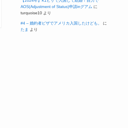
【2024年】K1ビザで入国して結婚！自力で
AOS(Adjustment of Status)申請inグアム
に
turquoise10
より
#4 – 婚約者ビザでアメリカ入国したけども。
に
たま
より