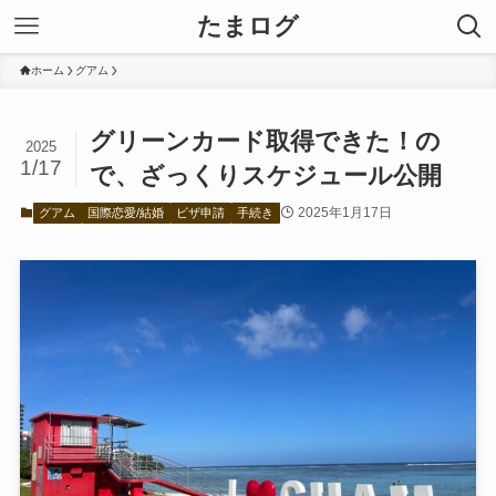
たまログ
ホーム
グアム
グリーンカード取得できた！の
2025
1/17
で、ざっくりスケジュール公開
2025年1月17日
グアム
国際恋愛/結婚
ビザ申請
手続き