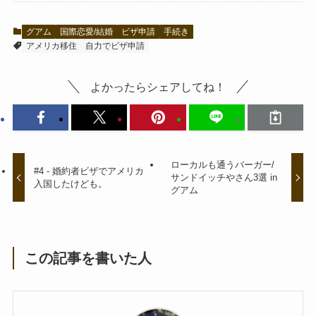
グアム
国際恋愛/結婚
ビザ申請
手続き
アメリカ移住
自力でビザ申請
よかったらシェアしてね！
ローカルも通うバーガー/
#4 - 婚約者ビザでアメリカ
サンドイッチやさん3選 in
入国したけども。
グアム
この記事を書いた人